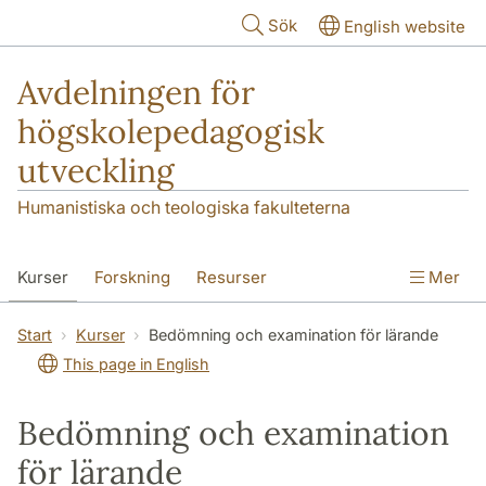
Hoppa till huvudinnehåll
Sök
English website
Avdelningen för
högskolepedagogisk
utveckling
Humanistiska och teologiska fakulteterna
Kurser
Forskning
Resurser
Mer
Pedagogisk utveckling
Konferens
Start
Kurser
Bedömning och examination för lärande
This page in English
Nyheter
Om oss
Bedömning och examination
för lärande