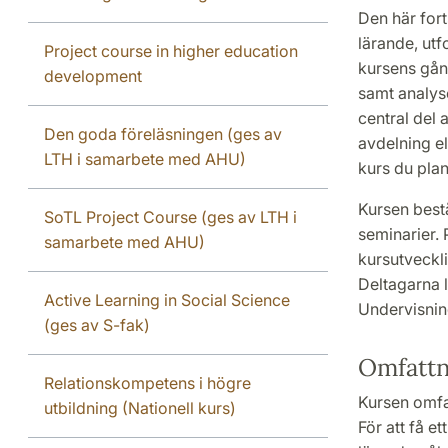
Den här fort
lärande, utf
Project course in higher education
kursens gån
development
samt analys
central del 
Den goda föreläsningen (ges av
avdelning el
LTH i samarbete med AHU)
kurs du plane
Kursen best
SoTL Project Course (ges av LTH i
seminarier. 
samarbete med AHU)
kursutveckli
Deltagarna 
Active Learning in Social Science
Undervisnin
(ges av S-fak)
Omfattn
Relationskompetens i högre
Kursen omfat
utbildning (Nationell kurs)
För att få e