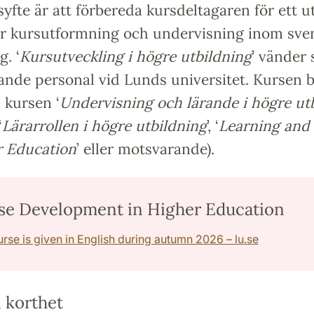
yfte är att förbereda kursdeltagaren för ett u
ör kursutformning och undervisning inom sve
g. ‘
Kursutveckling i högre utbildning
’ vänder s
ande personal vid Lunds universitet. Kursen 
 kursen ‘
Undervisning och lärande i högre ut
‘
Lärarrollen i högre utbildning
’, ‘
Learning and
r Education
’ eller motsvarande).
se Development in Higher Education
urse is given in English during autumn 2026 – lu.se
 korthet