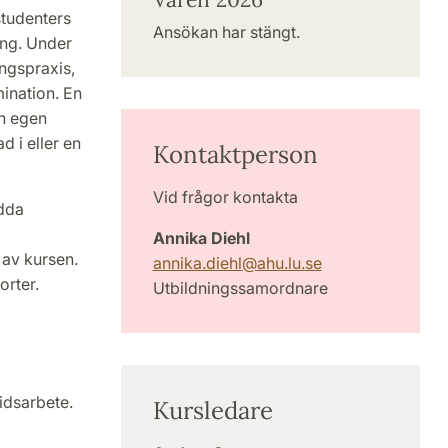
studenters
Ansökan har stängt.
ing. Under
ngspraxis,
ination. En
in egen
d i eller en
Kontaktperson
Vid frågor kontakta
edda
Annika Diehl
t av kursen.
annika.diehl
@
ahu.lu
.
se
orter.
Utbildningssamordnare
idsarbete.
Kursledare