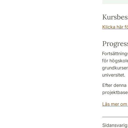
Kursbes
Klicka här f
Progres
Fortsättnin
för högskol
grundkurser,
universitet.
Efter denna 
projektbase
Läs mer om v
Sidansvarig