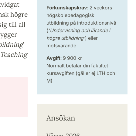
tvidgat
Förkunskapskrav
: 2 veckors
nsk högre
högskolepedagogisk
utbildning på introduktionsnivå
ig till all
(
'Undervisning och lärande i
bygger
högre utbildning'
) eller
bildning
’
motsvarande
 Teaching
Avgift
: 9 900 kr
Normalt betalar din fakultet
kursavgiften (gäller ej LTH och
M)
Ansökan
Våren 2026