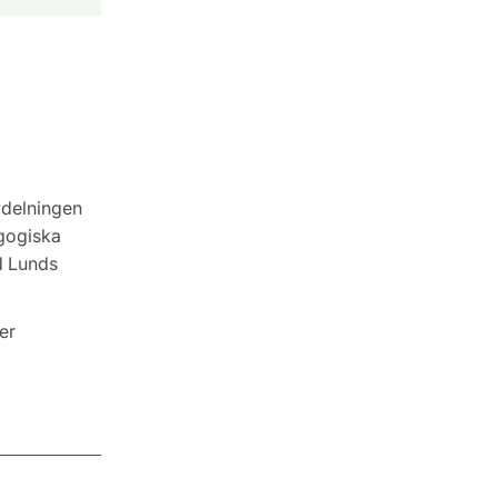
vdelningen
gogiska
id Lunds
er