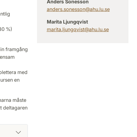
Anders Sonesson
anders.sonesson
@ahu.lu.se
ntlig
Marita Ljungqvist
 80 %)
marita.ljungqvist@ahu.lu.se
din framgång
emensam
plettera med
kursen en
amarna måste
tt deltagaren