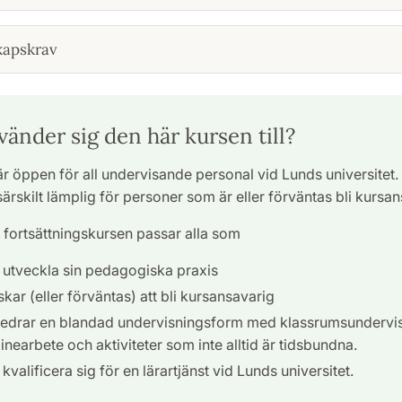
kapskrav
änder sig den här kursen till?
r öppen för all undervisande personal vid Lunds universitet
särskilt lämplig för personer som är eller förväntas bli kursa
 fortsättningskursen passar alla som
l utveckla sin pedagogiska praxis
kar (eller förväntas) att bli kursansavarig
redrar en blandad undervisningsform med klassrumsundervis
inearbete och aktiviteter som inte alltid är tidsbundna.
l kvalificera sig för en lärartjänst vid Lunds universitet.