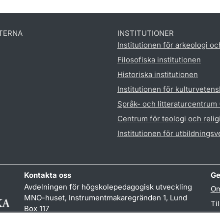
TERNA
INSTITUTIONER
Institutionen för arkeologi oc
Filosofiska institutionen
Historiska institutionen
Institutionen för kulturveten
Språk- och litteraturcentrum
Centrum för teologi och reli
Institutionen för utbildnings
Kontakta oss
Ge
Avdelningen för högskolepedagogisk utveckling
Om
MNO-huset, Instrumentmakaregränden 1, Lund
Ti
Box 117
Be
221 00 LUND