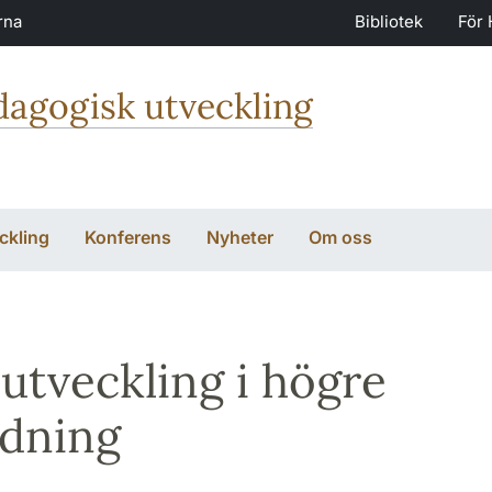
rna
Bibliotek
För 
dagogisk utveckling
ckling
Konferens
Nyheter
Om oss
utveckling i högre
ldning