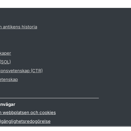
h antikens historia
skaper
 (SOL)
gionsvetenskap (CTR)
vetenskap
nvägar
 webbplatsen och cookies
llgänglighetsredogörelse
handling av personuppgifter