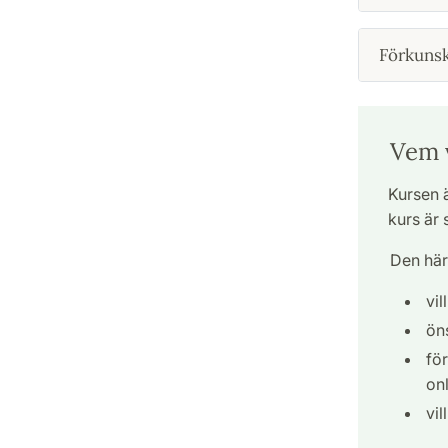
Förkuns
Vem v
Kursen ä
kurs är 
Den här
vil
öns
fö
onl
vil