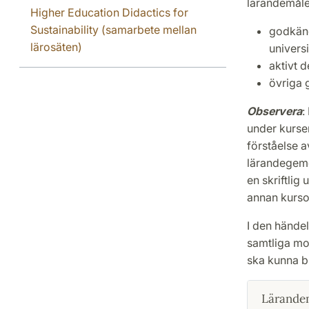
lärandemål
Higher Education Didactics for
Sustainability (samarbete mellan
godkänd 
lärosäten)
universi
aktivt 
övriga 
Observera
:
under kursen
förståelse 
lärandegeme
en skriftlig
annan kurs
I den händel
samtliga mom
ska kunna b
Lärande