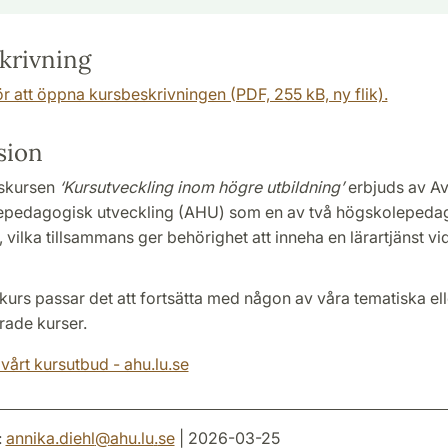
krivning
ör att öppna kursbeskrivningen (PDF, 255 kB, ny flik).
sion
gskursen
‘Kursutveckling inom högre utbildning’
erbjuds av A
epedagogisk utveckling (AHU) som en av två högskolepeda
 vilka tillsammans ger behörighet att inneha en lärartjänst v
kurs passar det att fortsätta med någon av våra tematiska ell
rade kurser.
årt kursutbud - ahu.lu.se
:
annika.diehl
@
ahu.lu
.
se
| 2026-03-25