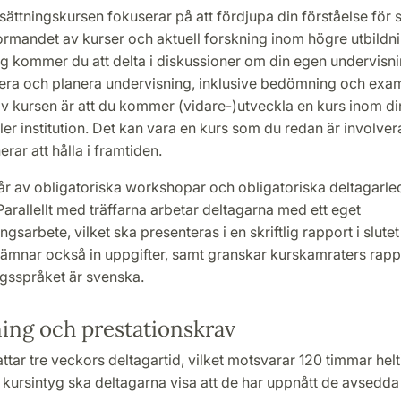
sättningskursen fokuserar på att fördjupa din förståelse för 
ormandet av kurser och aktuell forskning inom högre utbildn
g kommer du att delta i diskussioner om din egen undervisni
era och planera undervisning, inklusive bedömning och exam
av kursen är att du kommer (vidare-)utveckla en kurs inom d
ler institution. Det kan vara en kurs som du redan är involvera
rar att hålla i framtiden.
år av obligatoriska workshopar och obligatoriska deltagarl
Parallellt med träffarna arbetar deltagarna med ett eget
ngsarbete, vilket ska presenteras i en skriftlig rapport i slute
lämnar också in uppgifter, samt granskar kurskamraters rapp
gsspråket är svenska.
ing och prestationskrav
tar tre veckors deltagartid, vilket motsvarar 120 timmar helt
tt kursintyg ska deltagarna visa att de har uppnått de avsedda