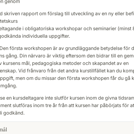
en genom
skriven rapport om förslag till utveckling av en ny eller befi
tetskurs
deltagande i obligatoriska workshopar och seminarier (minst
godkända individuella uppgifter.
 Den första workshopen är av grundläggande betydelse för 
s gång. Din närvaro är viktig eftersom den bidrar till en g
av kursens mål, pedagogiska metoder och skapandet av en
nskap. Vid frånvaro från det andra kurstillfället kan du kom
 uppgift, men om du missar den första workshopen får du gå 
omgång.
se en kursdeltagare inte slutför kursen inom de givna tidsr
ent slutföras inom tre år från att kursen har påbörjats för a
li godkänd.
mål