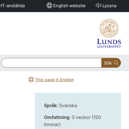
HT-anställda
English website
Lyssna
Sök
This page in English
Språk
: Svenska
Omfattning
: 3 veckor (120
timmar)