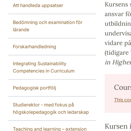
Kursens s
Att handleda uppsatser
ansvar f
Bedömning och examination för
utbildnin
lärande
undervis
vidare på
Forskarhandledning
(tidigare 
in Highe
Integrating Sustainability
Competencies in Curriculum
Cour
Pedagogisk portfölj
This co
Studierektor - med fokus på
högskolepedagogik och ledarskap
Kursen i
Teaching and learning – extension