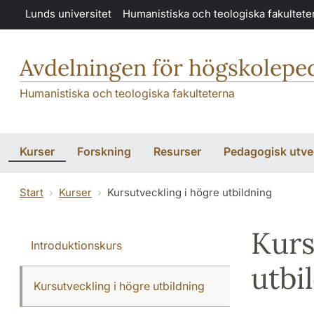
Hoppa till huvudinnehåll
Lunds universitet
Humanistiska och teologiska fakultete
Avdelningen för högskolepe
Humanistiska och teologiska fakulteterna
Kurser
Forskning
Resurser
Pedagogisk utve
Start
Kurser
Kursutveckling i högre utbildning
Kurs
Introduktionskurs
utbi
Kursutveckling i högre utbildning