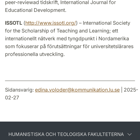
peer-reviewad tidskrift, International Journal for
Educational Development.
ISSOTL
(
http://www.issotl.org/
) – International Society
for the Scholarship of Teaching and Learning; ett
internationellt nätverk med tyngdpunkt i Nordamerika
som fokuserar på förutsättningar för universitetslärares
professionella utveckling.
Sidansvarig:
edina.voloder
@
kommunikation.lu
.
se
| 2025-
02-27
HUMANISTISKA OCH TEOLOGISKA FAKULTETERNA