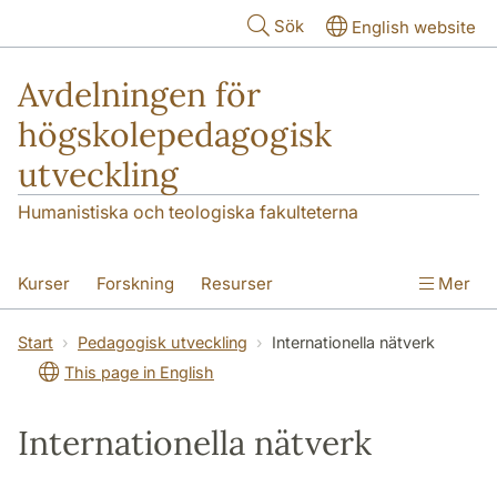
Hoppa till huvudinnehåll
Sök
English website
Avdelningen för
högskolepedagogisk
utveckling
Humanistiska och teologiska fakulteterna
Kurser
Forskning
Resurser
Mer
Pedagogisk utveckling
Konferens
Start
Pedagogisk utveckling
Internationella nätverk
This page in English
Nyheter
Om oss
Internationella nätverk