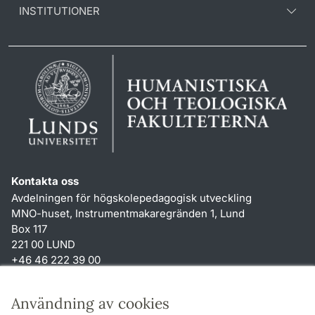
INSTITUTIONER
Kontakta oss
Avdelningen för högskolepedagogisk utveckling
MNO-huset, Instrumentmakaregränden 1, Lund
Box 117
221 00 LUND
+46 46 222 39 00
Genvägar
Användning av cookies