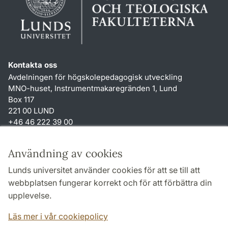
Kontakta oss
Avdelningen för högskolepedagogisk utveckling
MNO-huset, Instrumentmakaregränden 1, Lund
Box 117
221 00 LUND
+46 46 222 39 00
Genvägar
Användning av cookies
Om webbplatsen och cookies
Lunds universitet använder cookies för att se till att
Tillgänglighetsredogörelse
webbplatsen fungerar korrekt och för att förbättra din
Behandling av personuppgifter
upplevelse.
TYPO3-login
Läs mer i vår cookiepolicy