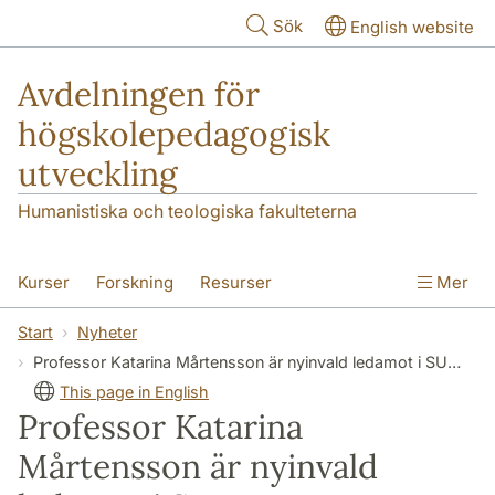
Hoppa till huvudinnehåll
Sök
English website
Avdelningen för
högskolepedagogisk
utveckling
Humanistiska och teologiska fakulteterna
Kurser
Forskning
Resurser
Mer
Pedagogisk utveckling
Konferens
Start
Nyheter
Professor Katarina Mårtensson är nyinvald ledamot i SUHF:s expertgrupp för högskolepedagogiska frågor
Nyheter
Om oss
This page in English
Professor Katarina
Mårtensson är nyinvald